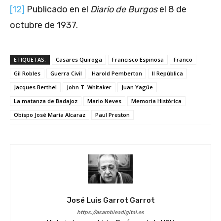
[12]
Publicado en el
Diario de Burgos
el 8 de
octubre de 1937.
ETIQUETAS:
Casares Quiroga
Francisco Espinosa
Franco
Gil Robles
Guerra Civil
Harold Pemberton
II República
Jacques Berthel
John T. Whitaker
Juan Yagüe
La matanza de Badajoz
Mario Neves
Memoria Histórica
Obispo José María Alcaraz
Paul Preston
José Luis Garrot Garrot
https://asambleadigital.es