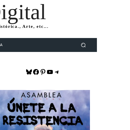
gital
tórica., Arte, etc...
DA
Bluesky
Facebook
Pinterest
YouTube
Telegram