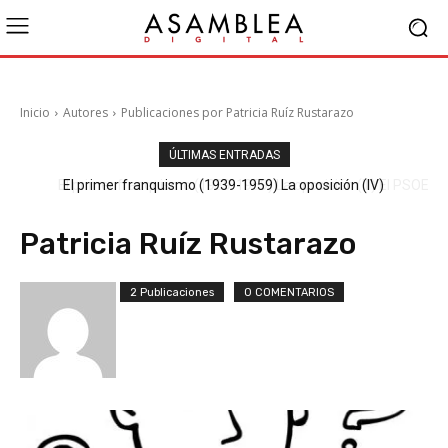
Inicio
Autores
Publicaciones por Patricia Ruíz Rustarazo
ÚLTIMAS ENTRADAS
El primer franquismo (1939-1959) La oposición (III) El PSOE
El primer franquismo (1939-1959) La oposición (IV)
Republicanos y anarquistas
Patricia Ruíz Rustarazo
2 Publicaciones
0 COMENTARIOS