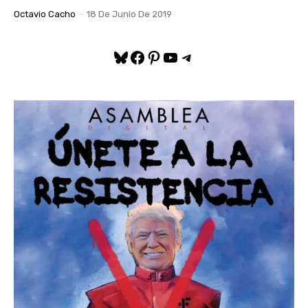
Octavio Cacho
-
18 De Junio De 2019
Bluesky
Facebook
Pinterest
YouTube
Telegram