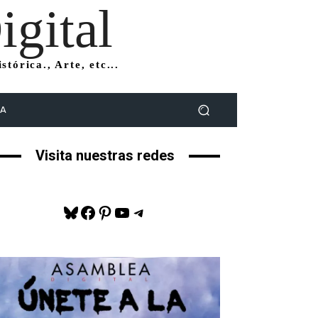
gital
tórica., Arte, etc...
DA
Visita nuestras redes
Bluesky
Facebook
Pinterest
YouTube
Telegram