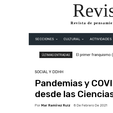
Revi
Revista de pensamien
SECCIONES
CULTURAL
ACTIVIDADES
El primer franquismo (
El primer franquismo
ÚLTIMAS ENTRADAS
Republicanos y anarqui
SOCIAL Y DDHH
Pandemias y COVID
desde las Ciencia
Por
Mar Ramírez Ruiz
8 De Febrero De 2021