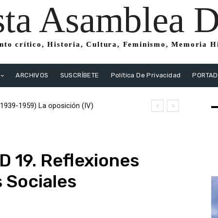
sta Asamblea Di
to crítico, Historia, Cultura, Feminismo, Memoria His
ARCHIVOS
SUSCRÍBETE
Política De Privacidad
PORTA
1939-1959) La oposición (IV)
 (1939-1959) La oposición (III) El PSOE
stas
 19. Reflexiones
s Sociales