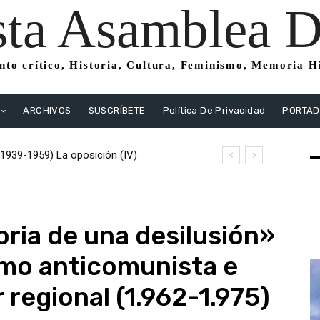
sta Asamblea Di
to crítico, Historia, Cultura, Feminismo, Memoria His
ARCHIVOS
SUSCRÍBETE
Política De Privacidad
PORTA
1939-1959) La oposición (IV)
o (1939-1959) La oposición (III) El PSOE
istas
oria de una desilusión»
smo anticomunista e
r regional (1.962-1.975)