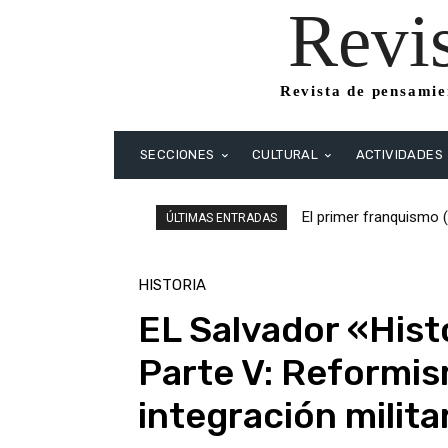
Revi
Revista de pensamien
SECCIONES
CULTURAL
ACTIVIDADES
El primer franquismo (
El primer franquism
ÚLTIMAS ENTRADAS
Republicanos y anarqu
HISTORIA
EL Salvador «Hist
Parte V: Reformi
integración milita