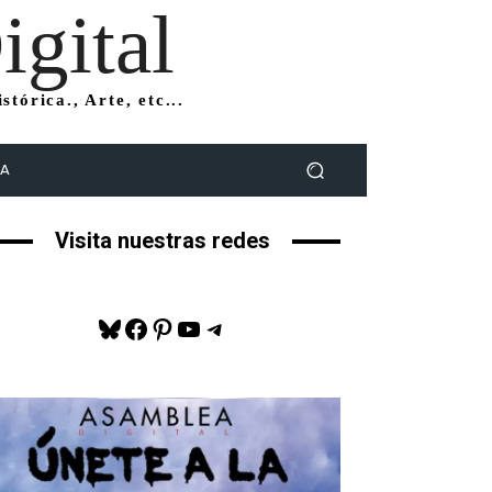
gital
tórica., Arte, etc...
DA
Visita nuestras redes
Bluesky
Facebook
Pinterest
YouTube
Telegram