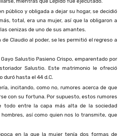
iliarse, mientras que Lépido fue ejecutado.
n público y obligada a dejar su hogar, se decidió
ás, total, era una mujer, así que la obligaron a
e las cenizas de uno de sus amantes.
 de Claudio al poder, se les permitió el regreso a
n Gayo Salustio Pasieno Crispo, emparentado por
storiador Salustio. Este matrimonio le ofreció
o duró hasta el 44 d.C.
ería, incitando, como no, rumores acerca de que
rse con su fortuna. Por supuesto, estos rumores
e todo entre la capa más alta de la sociedad
r hombres, así como quien nos lo transmite, que
poca en la que la mujer tenía dos formas de