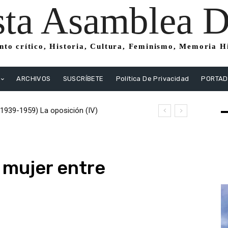
sta Asamblea Di
to crítico, Historia, Cultura, Feminismo, Memoria His
ARCHIVOS
SUSCRÍBETE
Política De Privacidad
PORTA
939-1959) La oposición (IV)
 (1939-1959) La oposición (III) El PSOE
stas
, mujer entre
5