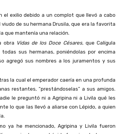
 el exilio debido a un complot que llevó a cabo
l viudo de su hermana Drusila, que era la favorita
 la que mantenía una relación.
su obra
Vidas de los Doce Césares
, que Calígula
n todas sus hermanas, poniéndolas por encima
uso agregó sus nombres a los juramentos y sus
 tras la cual el emperador caería en una profunda
anas restantes, “prestándoselas” a sus amigos.
die le preguntó ni a Agripina ni a Livila qué les
te lo que las llevó a aliarse con Lépido, a quien
la.
mo ya he mencionado, Agripina y Livila fueron