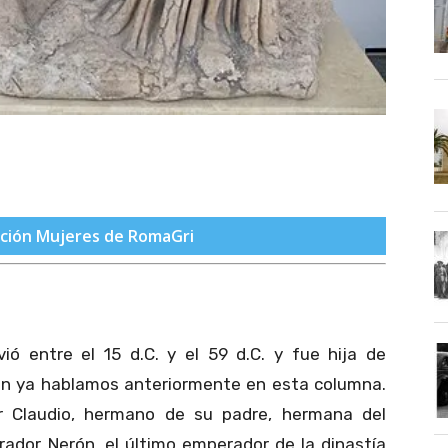
cción Mujeres de RomaGri
vió entre el 15 d.C. y el 59 d.C. y fue hija de
ien ya hablamos anteriormente en esta columna.
r Claudio, hermano de su padre, hermana del
ador Nerón, el último emperador de la dinastía