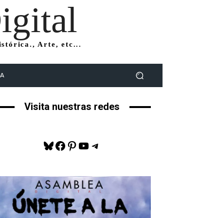
gital
tórica., Arte, etc...
DA
Visita nuestras redes
Bluesky
Facebook
Pinterest
YouTube
Telegram