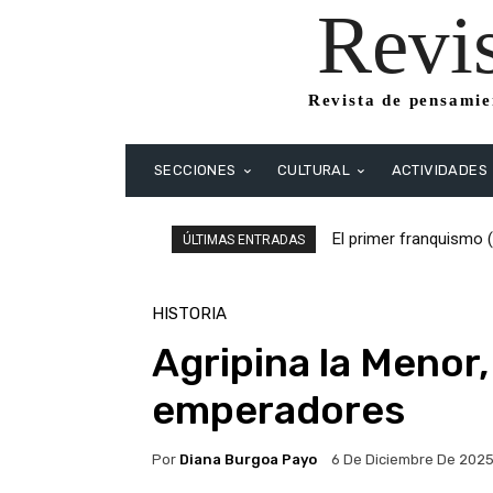
Revi
Revista de pensamien
SECCIONES
CULTURAL
ACTIVIDADES
El primer franquismo (1
El primer franquismo
ÚLTIMAS ENTRADAS
Republicanos y anarqui
HISTORIA
Agripina la Menor
emperadores
Por
Diana Burgoa Payo
6 De Diciembre De 202