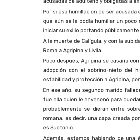
acusadas de adulterio y obligadas a ex
Por si esa humillación de ser acusada e
que aún se la podía humillar un poco m
iniciar su exilio portando públicament
A la muerte de Calígula, y con la subida
Roma a Agripina y Livila.
Poco después, Agripina se casaría co
adopción con el sobrino-nieto del hi
estabilidad y protección a Agripina, per
En ese año, su segundo marido fallec
fue ella quien le envenenó para queda
probablemente se dieran entre sobr
romana, es decir, una capa creada po
es Suetonio.
Además, estamos hablando de una é