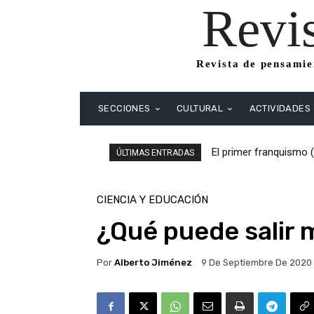
Revi
Revista de pensamien
SECCIONES
CULTURAL
ACTIVIDADES
El primer franquismo 
El primer franquism
ÚLTIMAS ENTRADAS
Republicanos y anarqu
CIENCIA Y EDUCACIÓN
¿Qué puede salir 
Por
Alberto Jiménez
9 De Septiembre De 2020