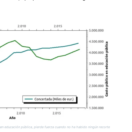
ón en educación pública, pierde fuerza cuando no ha habido ningún recorte