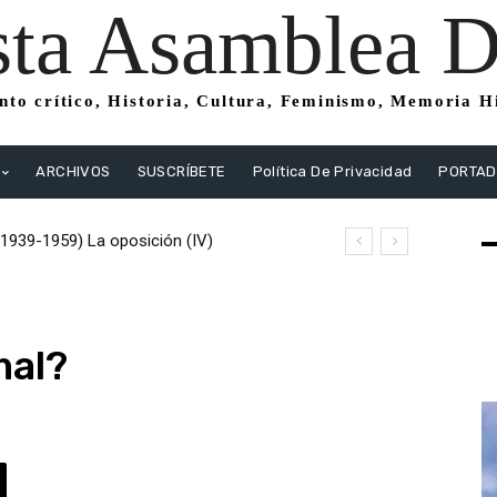
sta Asamblea Di
to crítico, Historia, Cultura, Feminismo, Memoria His
ARCHIVOS
SUSCRÍBETE
Política De Privacidad
PORTA
(1939-1959) La oposición (IV)
o (1939-1959) La oposición (III) El PSOE
istas
mal?