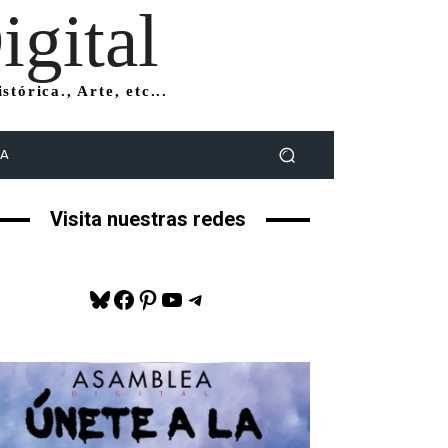
gital
tórica., Arte, etc...
DA
Visita nuestras redes
Bluesky
Facebook
Pinterest
YouTube
Telegram