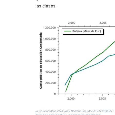
las clases.
La excusa de la crisis para recortar de tapadillo la inversi