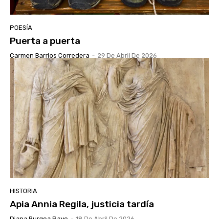
POESÍA
Puerta a puerta
Carmen Barrios Corredera
-
29 De Abril De 2026
HISTORIA
Apia Annia Regila, justicia tardía
Diana Burgoa Payo
-
18 De Abril De 2026