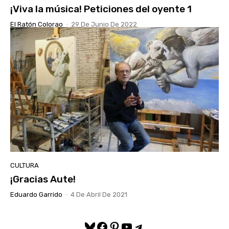
¡Viva la música! Peticiones del oyente 1
El Ratón Colorao
-
29 De Junio De 2022
CULTURA
¡Gracias Aute!
Eduardo Garrido
-
4 De Abril De 2021
Bluesky
Facebook
Pinterest
YouTube
Telegram