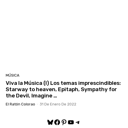
MÚSICA
Viva la Música (I) Los temas imprescindibles:
Starway to heaven, Epitaph, Sympathy for
the Devil, Imagine …
El Ratón Colorao
-
31 De Enero De 2022
Bluesky
Facebook
Pinterest
YouTube
Telegram