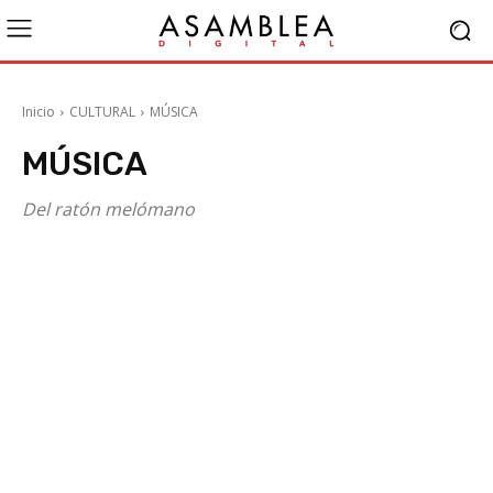
Inicio
CULTURAL
MÚSICA
MÚSICA
Del ratón melómano
ARTE
CULTURA
LIBROS
POESÍA
RELATOS CORTOS Y LITERATURA