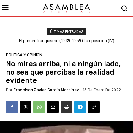
ÚLTIMAS ENTRADAS
El primer franquismo (1939-1959) La oposición (III) El PSOE
El primer franquismo (1939-1959) La oposición (IV)
Republicanos y anarquistas
POLÍTICA Y OPINIÓN
No mires arriba, ni a ningún lado,
no sea que percibas la realidad
evidente
Por
Francisco Javier García Martínez
16 De Enero De 2022