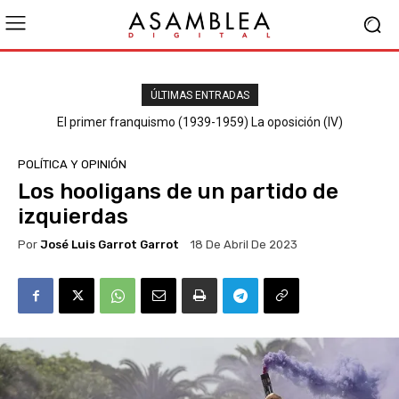
ÚLTIMAS ENTRADAS
El primer franquismo (1939-1959) La oposición (III) El PSOE
El primer franquismo (1939-1959) La oposición (IV)
Republicanos y anarquistas
POLÍTICA Y OPINIÓN
Los hooligans de un partido de
izquierdas
Por
José Luis Garrot Garrot
18 De Abril De 2023