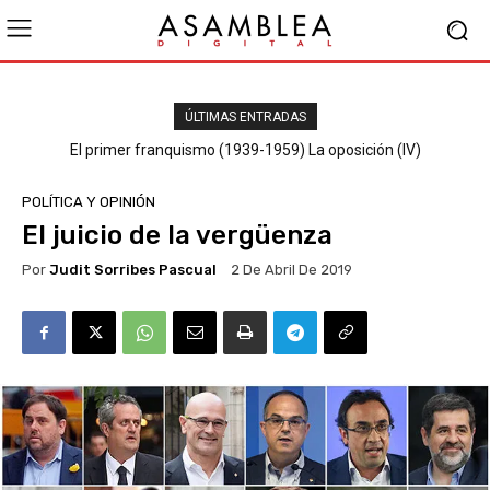
ÚLTIMAS ENTRADAS
El primer franquismo (1939-1959) La oposición (III) El PSOE
El primer franquismo (1939-1959) La oposición (IV)
Republicanos y anarquistas
POLÍTICA Y OPINIÓN
El juicio de la vergüenza
Por
Judit Sorribes Pascual
2 De Abril De 2019