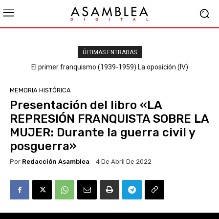
ÚLTIMAS ENTRADAS
El primer franquismo (1939-1959) La oposición (III) El PSOE
El primer franquismo (1939-1959) La oposición (IV)
Republicanos y anarquistas
MEMORIA HISTÓRICA
Presentación del libro «LA
REPRESIÓN FRANQUISTA SOBRE LA
MUJER: Durante la guerra civil y
posguerra»
Por
Redacción Asamblea
4 De Abril De 2022