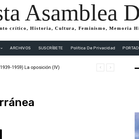
sta Asamblea Di
to crítico, Historia, Cultura, Feminismo, Memoria His
ARCHIVOS
SUSCRÍBETE
Política De Privacidad
PORTA
(1939-1959) La oposición (IV)
istas
rránea