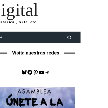
gital
tórica., Arte, etc...
DA
Visita nuestras redes
Bluesky
Facebook
Pinterest
YouTube
Telegram