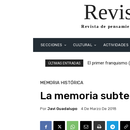
Revi
Revista de pensamien
SECCIONES
CULTURAL
ACTIVIDADES
El primer franquismo 
ÚLTIMAS ENTRADAS
Republicanos y anarqu
MEMORIA HISTÓRICA
La memoria subte
Por
Javi Guadalupo
4 De Marzo De 2018