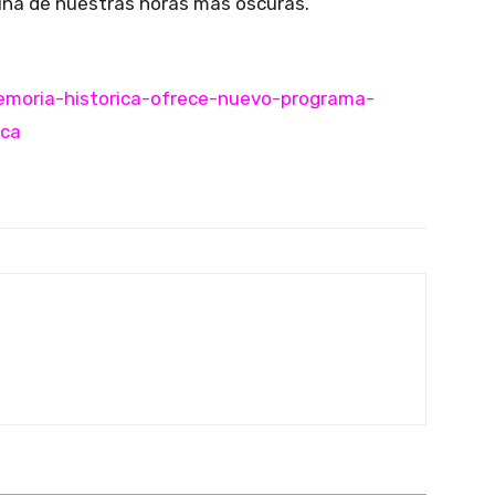
 una de nuestras horas más oscuras.
memoria-historica-ofrece-nuevo-programa-
eca