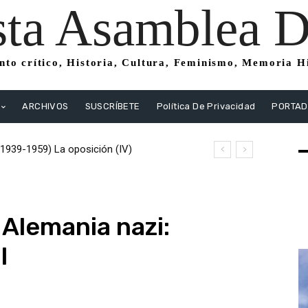
sta Asamblea Di
to crítico, Historia, Cultura, Feminismo, Memoria His
ARCHIVOS
SUSCRÍBETE
Política De Privacidad
PORTA
1939-1959) La oposición (IV)
o (1939-1959) La oposición (III) El PSOE
istas
 Alemania nazi:
l