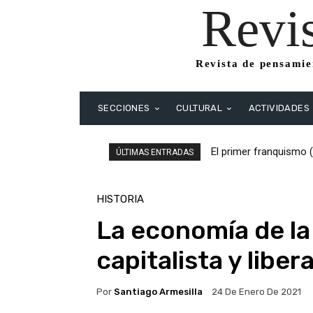
Revi
Revista de pensamien
SECCIONES
CULTURAL
ACTIVIDADES
El primer franquismo (
El primer franquism
ÚLTIMAS ENTRADAS
Republicanos y anarqu
HISTORIA
La economía de la
capitalista y libera
Por
Santiago Armesilla
24 De Enero De 2021