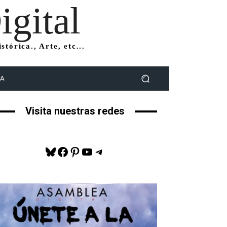
gital
tórica., Arte, etc...
DA
Visita nuestras redes
Bluesky
Facebook
Pinterest
YouTube
Telegram