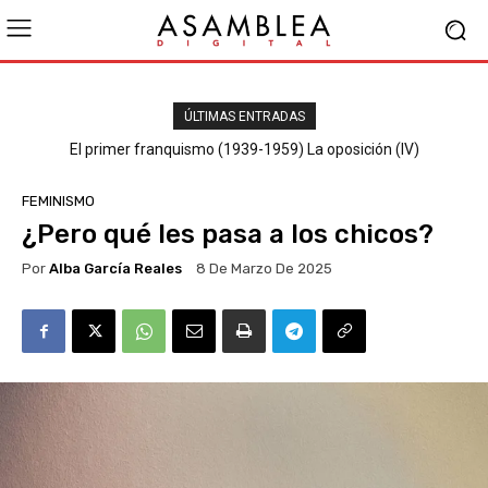
ÚLTIMAS ENTRADAS
El primer franquismo (1939-1959) La oposición (III) El PSOE
El primer franquismo (1939-1959) La oposición (IV)
Republicanos y anarquistas
FEMINISMO
¿Pero qué les pasa a los chicos?
Por
Alba García Reales
8 De Marzo De 2025