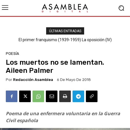
ÚLTIMAS ENTRADAS
El primer franquismo (1939-1959) La oposición (III) El PSOE
El primer franquismo (1939-1959) La oposición (IV)
Republicanos y anarquistas
POESÍA
Los muertos no se lamentan.
Aileen Palmer
Por
Redacción Asamblea
6 De Mayo De 2018
Poema de una enfermera voluntaria en la Guerra
Civil española