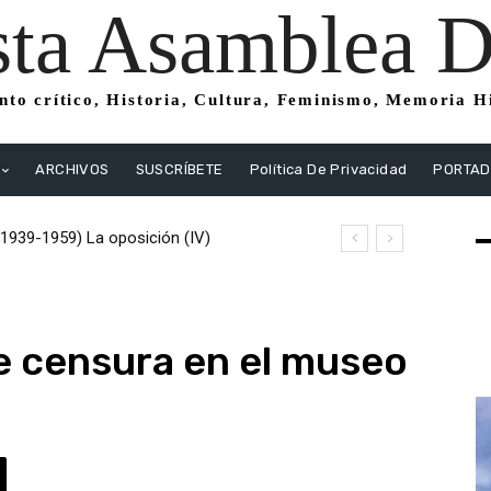
sta Asamblea Di
to crítico, Historia, Cultura, Feminismo, Memoria His
ARCHIVOS
SUSCRÍBETE
Política De Privacidad
PORTA
39-1959) La oposición (IV)
1939-1959) La oposición (III) El PSOE
tas
e censura en el museo