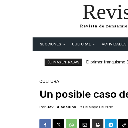
Revi
Revista de pensamien
SECCIONES
CULTURAL
ACTIVIDADES
El primer franquismo (19
El primer franquismo (
ÚLTIMAS ENTRADAS
Republicanos y anarquis
CULTURA
Un posible caso d
Por
Javi Guadalupo
8 De Mayo De 2018