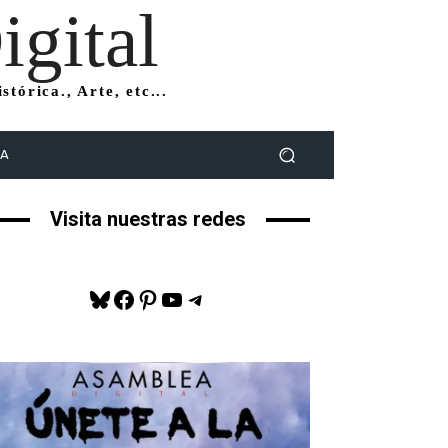
gital
tórica., Arte, etc...
DA
Visita nuestras redes
Bluesky
Facebook
Pinterest
YouTube
Telegram