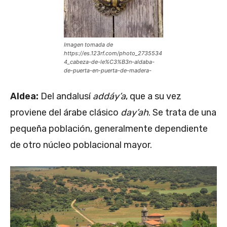
Imagen tomada de
https://es.123rf.com/photo_2735534
4_cabeza-de-le%C3%B3n-aldaba-
de-puerta-en-puerta-de-madera-
Aldea:
Del andalusí
addáy’a
, que a su vez
proviene del árabe clásico
day’ah
. Se trata de una
pequeña población, generalmente dependiente
de otro núcleo poblacional mayor.