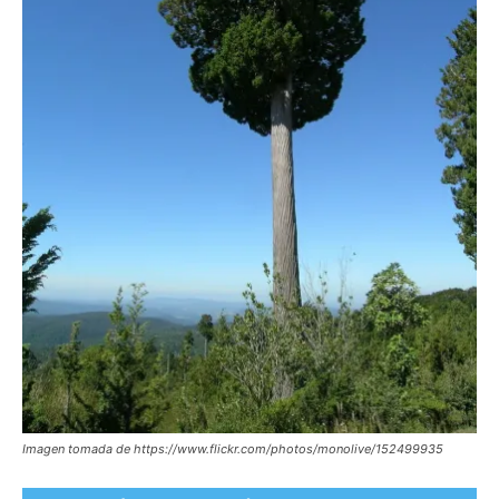
Imagen tomada de https://www.flickr.com/photos/monolive/152499935