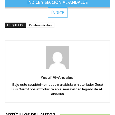
ÍNDICE Y SECCIÓN AL-ANDALUS
ÍNDICE
ETIQUETAS:
Palabras árabes
Yusuf Al-Andalusí
Bajo este seudónimo nuestro arabista e historiador José
Luis Garrot nos introducirá en el maravilloso legado de Al-
andalus
ARTÍCULOS DEL AUTOR