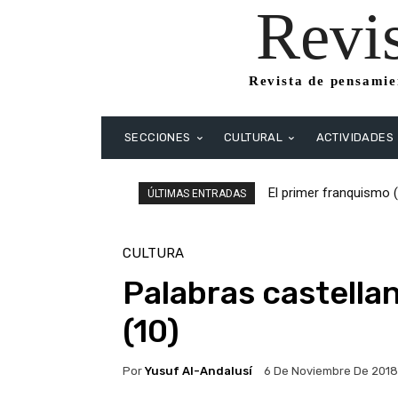
Revi
Revista de pensamien
SECCIONES
CULTURAL
ACTIVIDADES
El primer franquismo (1
El primer franquismo
ÚLTIMAS ENTRADAS
Republicanos y anarqui
CULTURA
Palabras castella
(10)
Por
Yusuf Al-Andalusí
6 De Noviembre De 2018