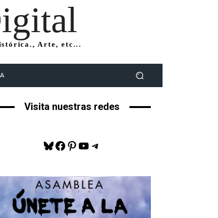
gital
tórica., Arte, etc...
DA
Visita nuestras redes
Bluesky
Facebook
Pinterest
YouTube
Telegram