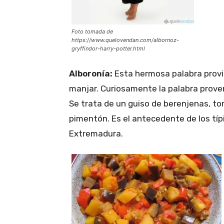
Foto tomada de
https://www.quelovendan.com/albornoz-
gryffindor-harry-potter.html
Alboronía:
Esta hermosa palabra prov
manjar. Curiosamente la palabra proven
Se trata de un guiso de berenjenas, t
pimentón. Es el antecedente de los típ
Extremadura.