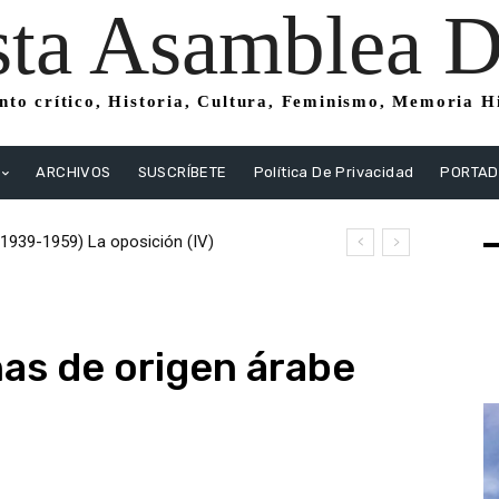
sta Asamblea Di
to crítico, Historia, Cultura, Feminismo, Memoria His
ARCHIVOS
SUSCRÍBETE
Política De Privacidad
PORTA
939-1959) La oposición (IV)
 (1939-1959) La oposición (III) El PSOE
stas
nas de origen árabe