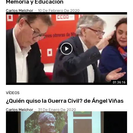
Memoria y Educación
Carlos Melchor
-
10 De Febrero De 2020
01:36:16
VÍDEOS
¿Quién quiso la Guerra Civil? de Ángel Viñas
Carlos Melchor
-
31 De Enero De 2020