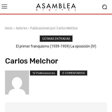
Inicio
Autores
Publicaciones por Carlos Melchor
ÚLTIMAS ENTRADAS
El primer franquismo (1939-1959) La oposición (III) El PSOE
El primer franquismo (1939-1959) La oposición (IV)
Republicanos y anarquistas
Carlos Melchor
12 Publicaciones
0 COMENTARIOS