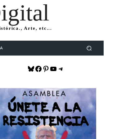
gital
tórica., Arte, etc...
DA
Bluesky
Facebook
Pinterest
YouTube
Telegram