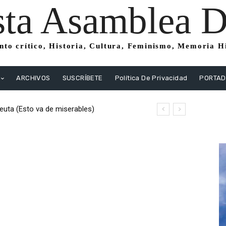
sta Asamblea Di
to crítico, Historia, Cultura, Feminismo, Memoria His
ARCHIVOS
SUSCRÍBETE
Política De Privacidad
PORTA
uta (Esto va de miserables)