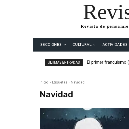
Revi
Revista de pensamien
SECCIONES
CULTURAL
ACTIVIDADES
El primer franquismo 
ÚLTIMAS ENTRADAS
Republicanos y anarqu
Inicio
Etiquetas
Navidad
Navidad