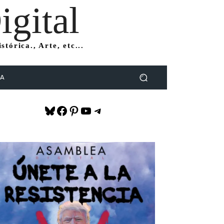
gital
tórica., Arte, etc...
DA
Bluesky
Facebook
Pinterest
YouTube
Telegram