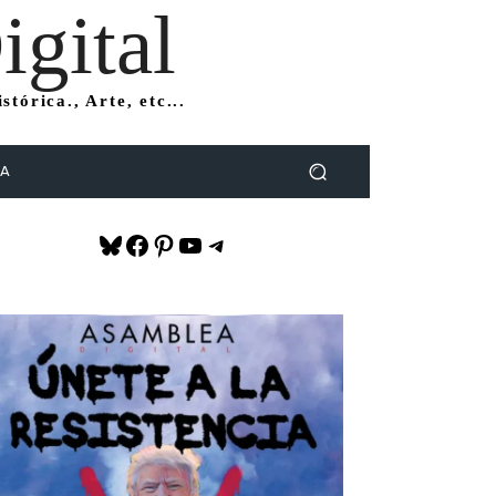
gital
tórica., Arte, etc...
DA
Bluesky
Facebook
Pinterest
YouTube
Telegram