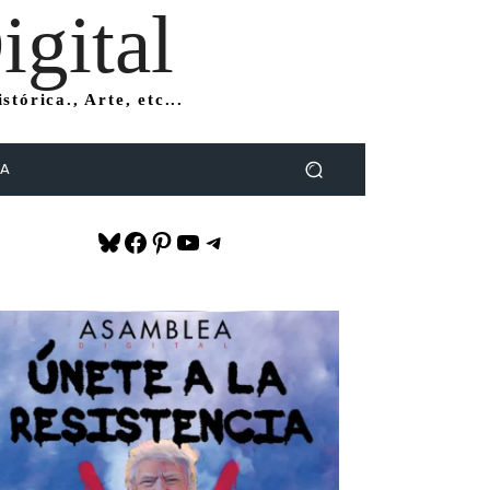
gital
tórica., Arte, etc...
DA
Bluesky
Facebook
Pinterest
YouTube
Telegram