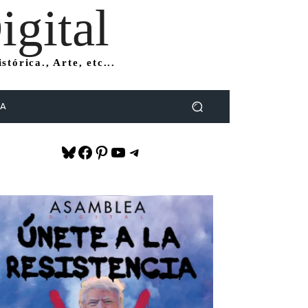
gital
tórica., Arte, etc...
DA
Bluesky
Facebook
Pinterest
YouTube
Telegram