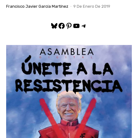
Francisco Javier García Martínez
-
9 De Enero De 2019
Bluesky
Facebook
Pinterest
YouTube
Telegram