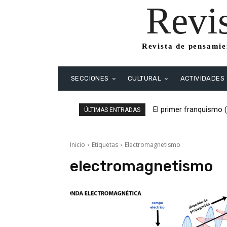
Revi
Revista de pensamien
SECCIONES
CULTURAL
ACTIVIDADES
El primer franquismo 
ÚLTIMAS ENTRADAS
Republicanos y anarqu
Inicio
Etiquetas
Electromagnetismo
electromagnetismo