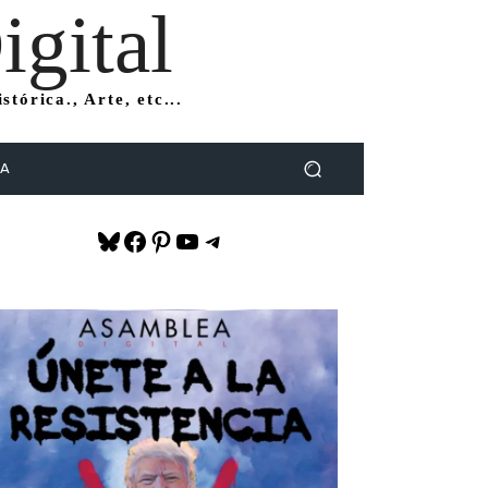
gital
tórica., Arte, etc...
DA
Bluesky
Facebook
Pinterest
YouTube
Telegram