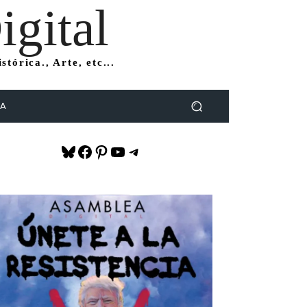
gital
tórica., Arte, etc...
DA
Bluesky
Facebook
Pinterest
YouTube
Telegram