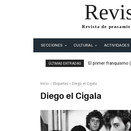
Revi
Revista de pensamien
SECCIONES
CULTURAL
ACTIVIDADES
El primer franquismo 
ÚLTIMAS ENTRADAS
Republicanos y anarqu
Inicio
Etiquetas
Diego el Cigala
Diego el Cigala