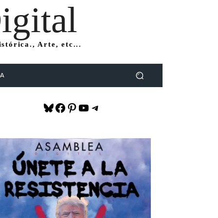
gital
tórica., Arte, etc...
DA
Bluesky
Facebook
Pinterest
YouTube
Telegram