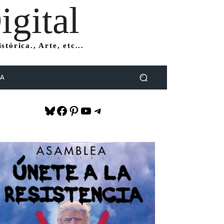
gital
tórica., Arte, etc...
DA
Bluesky
Facebook
Pinterest
YouTube
Telegram