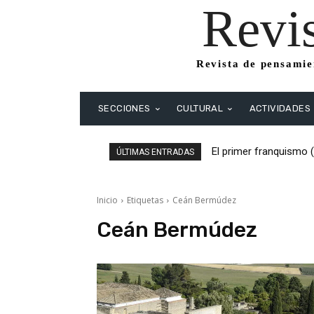
Revi
Revista de pensamien
SECCIONES
CULTURAL
ACTIVIDADES
El primer franquismo 
ÚLTIMAS ENTRADAS
Republicanos y anarqu
Inicio
Etiquetas
Ceán Bermúdez
Ceán Bermúdez