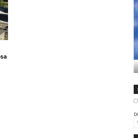
osa
Di