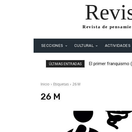
Revi
Revista de pensamien
SECCIONES
CULTURAL
ACTIVIDADES
El primer franquismo 
ÚLTIMAS ENTRADAS
Republicanos y anarqu
Inicio
Etiquetas
26 M
26 M