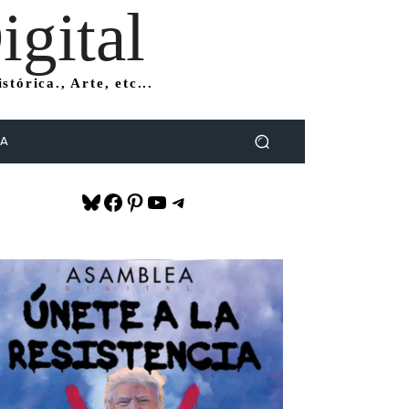
gital
tórica., Arte, etc...
DA
Bluesky
Facebook
Pinterest
YouTube
Telegram