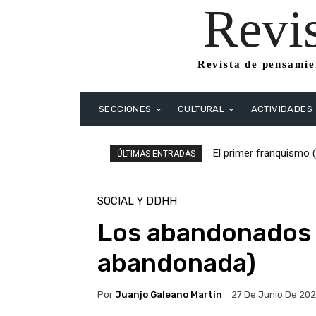
Revi
Revista de pensamien
SECCIONES
CULTURAL
ACTIVIDADES
El primer franquismo (
El primer franquism
ÚLTIMAS ENTRADAS
Republicanos y anarqu
SOCIAL Y DDHH
Los abandonados 
abandonada)
Por
Juanjo Galeano Martín
27 De Junio De 20