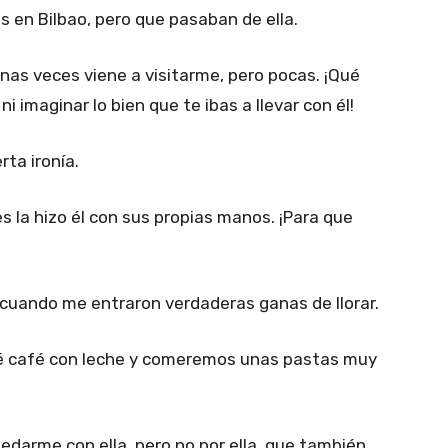
as en Bilbao, pero que pasaban de ella.
as veces viene a visitarme, pero pocas. ¡Qué
i imaginar lo bien que te ibas a llevar con él!
rta ironía.
s la hizo él con sus propias manos. ¡Para que
 cuando me entraron verdaderas ganas de llorar.
ré café con leche y comeremos unas pastas muy
uedarme con ella, pero no por ella, que también,