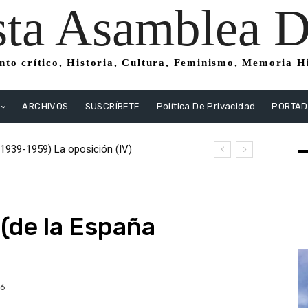
sta Asamblea Di
to crítico, Historia, Cultura, Feminismo, Memoria His
ARCHIVOS
SUSCRÍBETE
Política De Privacidad
PORTA
1939-1959) La oposición (IV)
o (1939-1959) La oposición (III) El PSOE
istas
(de la España
26