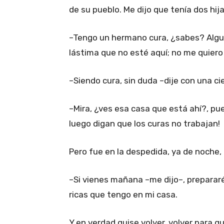
de su pueblo. Me dijo que tenía dos hij
–Tengo un hermano cura, ¿sabes? Algun
lástima que no esté aquí; no me quiero n
–Siendo cura, sin duda –dije con una cie
–Mira, ¿ves esa casa que está ahí?, pue
luego digan que los curas no trabajan!
Pero fue en la despedida, ya de noche,
–Si vienes mañana –me dijo–, prepara
ricas que tengo en mi casa.
Y en verdad quise volver, volver para q