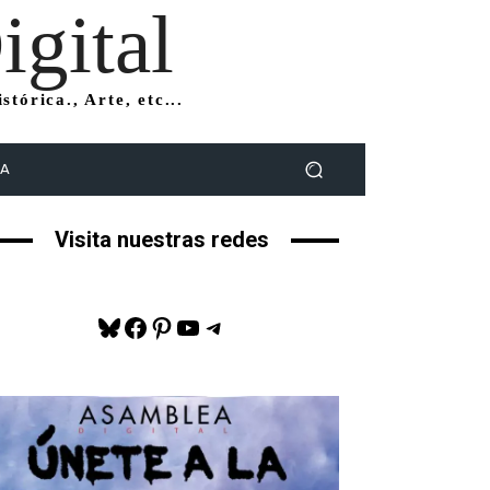
gital
tórica., Arte, etc...
DA
Visita nuestras redes
Bluesky
Facebook
Pinterest
YouTube
Telegram