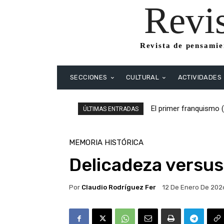
Revi
Revista de pensamien
SECCIONES
CULTURAL
ACTIVIDADES
El primer franquismo (19
El primer franquismo (
ÚLTIMAS ENTRADAS
Republicanos y anarquis
MEMORIA HISTÓRICA
Delicadeza versus
Por
Claudio Rodríguez Fer
12 De Enero De 202