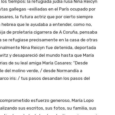
los tiempos: la refugiada judía rusa Nina Reicyn
stas gallegas -exiliadas en el París ocupado por
Casares, la futura actriz que por cierto siempre
a hebrea que le ayudaba a entender, como no,
, hija de proletaria cigarrera de A Coruña, pensaba
a se refugiase precisamente en la casa de otras
 finalmente Nina Reicyn fue detenida, deportada
witz y desapareció del mundo hasta que María
ias de su leal amiga María Casares: “Desde
lle del molino verde, / desde Normandía a
arco iris: / tus pasos desandan los pasos del
comprometido esfuerzo generoso, María Lopo
lizando sus escritos, sus fotos, su familia, sus