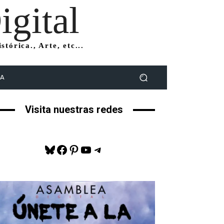
gital
tórica., Arte, etc...
DA
Visita nuestras redes
Bluesky
Facebook
Pinterest
YouTube
Telegram