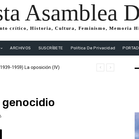
sta Asamblea Di
to crítico, Historia, Cultura, Feminismo, Memoria His
ARCHIVOS
SUSCRÍBETE
Política De Privacidad
PORTA
39-1959) La oposición (IV)
1939-1959) La oposición (III) El PSOE
tas
 genocidio
6