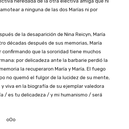
lectiva heredada de la otra electiva amiga que ni
camotear a ninguna de las dos Marías ni por
s de la desaparición de Nina Reicyn, María
atro décadas después de sus memorias, María
er confirmando que la sororidad tiene muchos
rmana: por delicadeza ante la barbarie perdió la
smemoria la recuperaron María y María. El fuego
o no quemó el fulgor de la lucidez de su mente,
 y viva en la biografía de su ejemplar valedora
ogía / es tu delicadeza / y mi humanismo / será
oOo