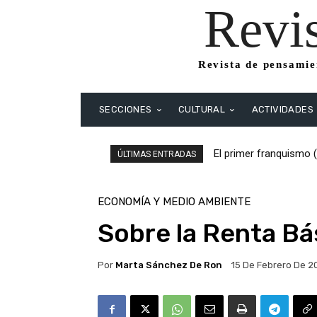
Revi
Revista de pensamien
SECCIONES
CULTURAL
ACTIVIDADES
El primer franquismo (19
El primer franquismo (
ÚLTIMAS ENTRADAS
Republicanos y anarquis
ECONOMÍA Y MEDIO AMBIENTE
Sobre la Renta Bá
Por
Marta Sánchez De Ron
15 De Febrero De 2