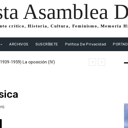
sta Asamblea Di
to crítico, Historia, Cultura, Feminismo, Memoria His
ARCHIVOS
SUSCRÍBETE
Política De Privacidad
PORTA
39-1959) La oposición (IV)
1939-1959) La oposición (III) El PSOE
tas
sica
015