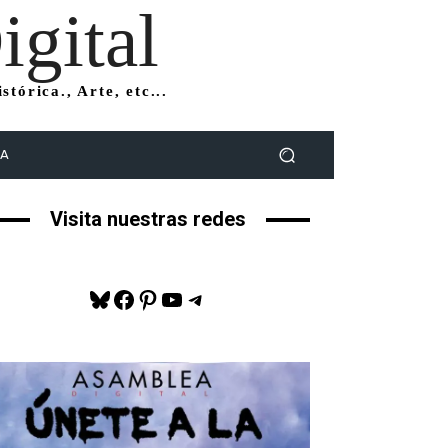
gital
tórica., Arte, etc...
DA
Visita nuestras redes
Bluesky
Facebook
Pinterest
YouTube
Telegram