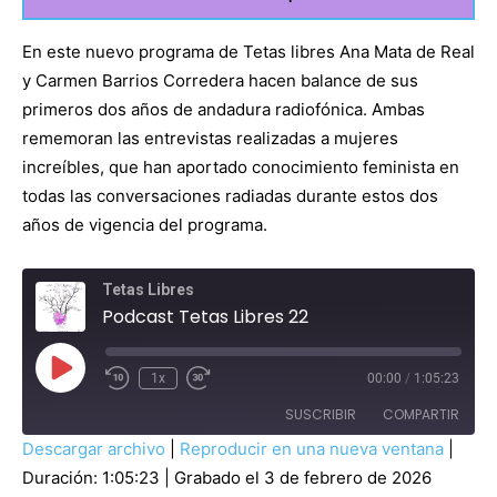
En este nuevo programa de Tetas libres Ana Mata de Real
y Carmen Barrios Corredera hacen balance de sus
primeros dos años de andadura radiofónica. Ambas
rememoran las entrevistas realizadas a mujeres
increíbles, que han aportado conocimiento feminista en
todas las conversaciones radiadas durante estos dos
años de vigencia del programa.
Tetas Libres
Podcast Tetas Libres 22
R
1x
00:00
/
1:05:23
e
p
SUSCRIBIR
COMPARTIR
r
o
Descargar archivo
|
Reproducir en una nueva ventana
|
d
COMPAR
u
Duración: 1:05:23
|
Grabado el 3 de febrero de 2026
Amazon
Apple Podcasts
TIR
c