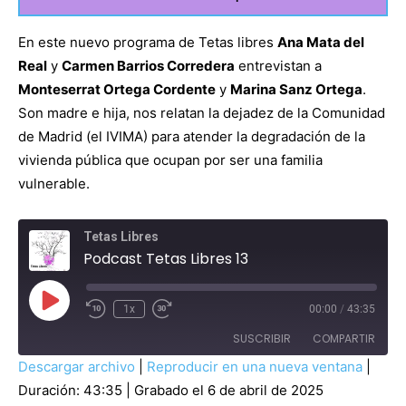
En este nuevo programa de Tetas libres
Ana Mata del
Real
y
Carmen Barrios Corredera
entrevistan a
Monteserrat Ortega Cordente
y
Marina Sanz Ortega
.
Son madre e hija, nos relatan la dejadez de la Comunidad
de Madrid (el IVIMA) para atender la degradación de la
vivienda pública que ocupan por ser una familia
vulnerable.
Tetas Libres
Podcast Tetas Libres 13
R
1x
00:00
/
43:35
e
p
SUSCRIBIR
COMPARTIR
r
o
Descargar archivo
|
Reproducir en una nueva ventana
|
d
COMPAR
u
Duración: 43:35
|
Grabado el 6 de abril de 2025
Amazon
Apple Podcasts
TIR
c