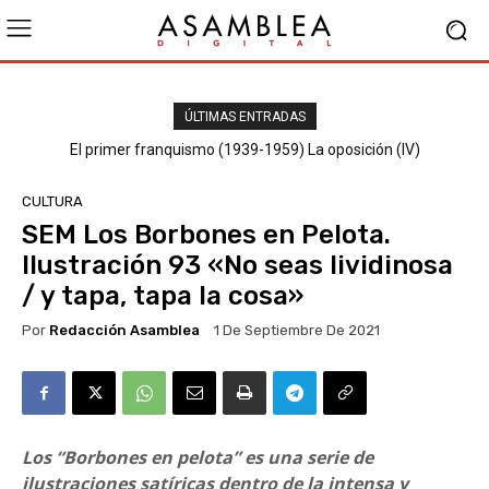
ÚLTIMAS ENTRADAS
El primer franquismo (1939-1959) La oposición (III) El PSOE
El primer franquismo (1939-1959) La oposición (IV)
Republicanos y anarquistas
CULTURA
SEM Los Borbones en Pelota.
Ilustración 93 «No seas lividinosa
/ y tapa, tapa la cosa»
Por
Redacción Asamblea
1 De Septiembre De 2021
Los “Borbones en pelota” es una serie de
ilustraciones satíricas dentro de la intensa y