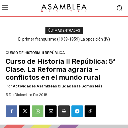
ÚLTIMAS ENTRADAS
El primer franquismo (1939-1959) La oposición (III) El PSOE
El primer franquismo (1939-1959) La oposición (IV)
Republicanos y anarquistas
CURSO DE HISTORIA. II REPÚBLICA
Curso de Historia II República: 5ª
Clase. La Reforma agraria –
conflictos en el mundo rural
Por
Actividades Asambleas Ciudadanas Somos Más
3 De Diciembre De 2018