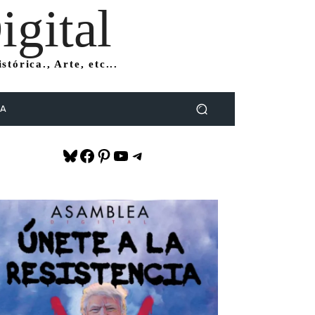
gital
tórica., Arte, etc...
DA
Bluesky
Facebook
Pinterest
YouTube
Telegram