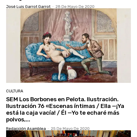
José Luis Garrot Garrot
-
28 De Mayo De 2020
CULTURA
SEM Los Borbones en Pelota. Ilustración.
Ilustración 76 «Escenas íntimas / Ella —¡Ya
está la caja vacía! / Él —Yo te echaré más
polvos,...
Redacción Asamblea
-
25 De Mayo De 2020