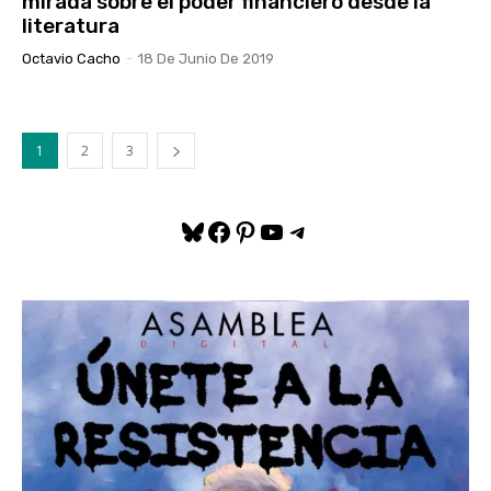
mirada sobre el poder financiero desde la
literatura
Octavio Cacho
-
18 De Junio De 2019
1
2
3
Bluesky
Facebook
Pinterest
YouTube
Telegram