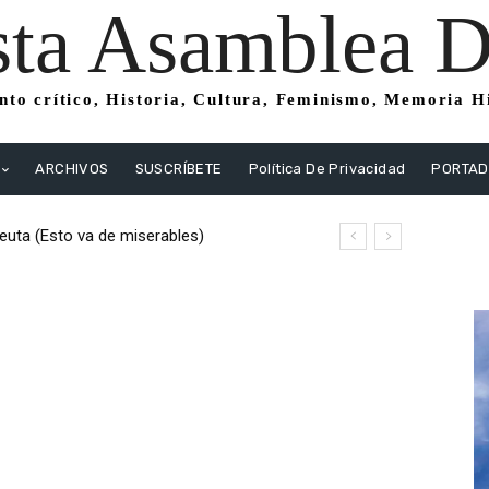
sta Asamblea Di
to crítico, Historia, Cultura, Feminismo, Memoria His
ARCHIVOS
SUSCRÍBETE
Política De Privacidad
PORTA
uta (Esto va de miserables)