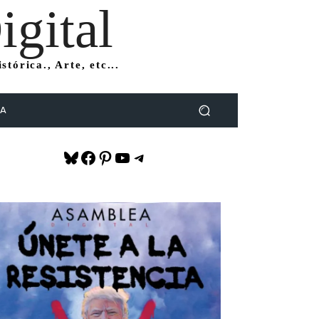
gital
tórica., Arte, etc...
DA
Bluesky
Facebook
Pinterest
YouTube
Telegram