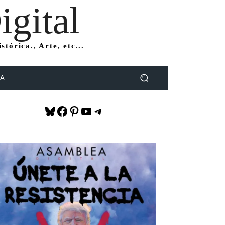
gital
tórica., Arte, etc...
DA
Bluesky
Facebook
Pinterest
YouTube
Telegram