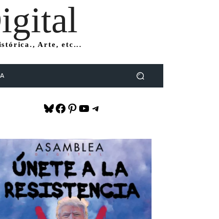
gital
tórica., Arte, etc...
DA
Bluesky
Facebook
Pinterest
YouTube
Telegram