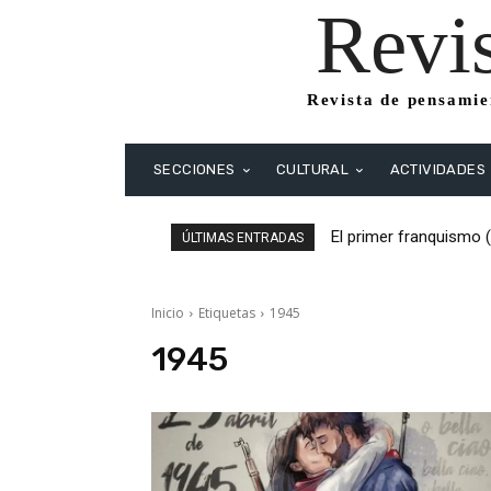
Revi
Revista de pensamien
SECCIONES
CULTURAL
ACTIVIDADES
El primer franquismo 
ÚLTIMAS ENTRADAS
Republicanos y anarqu
Inicio
Etiquetas
1945
1945